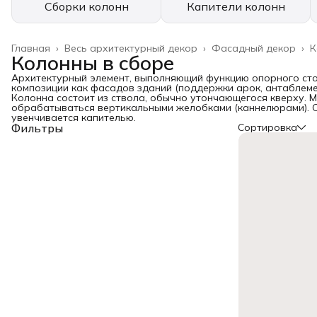
Сборки колонн
Капители колонн
Главная
›
Весь архитектурный декор
›
Фасадный декор
›
К
Колонны в сборе
Архитектурный элемент, выполняющий функцию опорного ст
композиции как фасадов зданий (поддержки арок, антаблемен
Колонна состоит из ствола, обычно утончающегося кверху. 
обрабатываться вертикальными желобками (каннелюрами). Ст
увенчивается капителью.
Фильтры
Сортировка