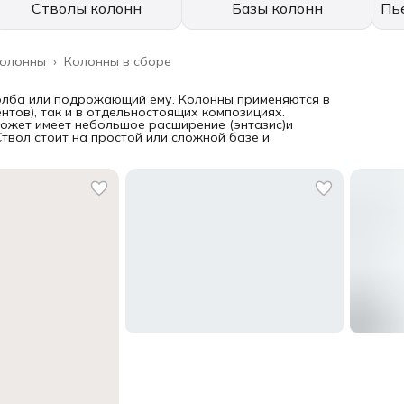
Стволы колонн
Базы колонн
Пь
олонны
›
Колонны в сборе
олба или подрожающий ему. Колонны применяются в
тов), так и в отдельностоящих композициях.
Может имеет небольшое расширение (энтазис)и
вол стоит на простой или сложной базе и