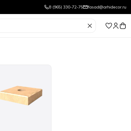
8 (965) 330-72-75
fasad@arhidecor.ru