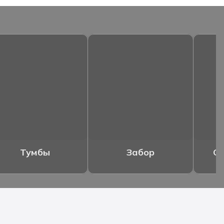
Тумбы
Забор
Ог