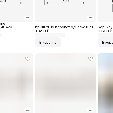
апет
40.420
Крышка на парапет односкатная
Карниз 
1 450 ₽
1 800 ₽
В корзину
В кор