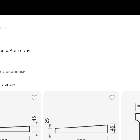
авка
Контакты
одоконники
тливом.