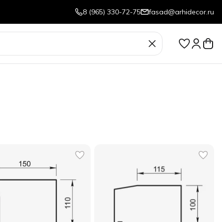
8 (965) 330-72-75
fasad@arhidecor.ru