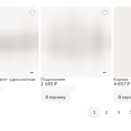
апет односкатная
Подоконник
Карниз 
2 165 ₽
4 657 ₽
В корзину
В кор
1
2
3