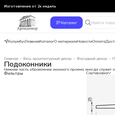
Изготовление от 2х недель
Каталог
Колумбус
Главная
Каталог
О материале
Новости
Оплата
Дост
Главная
›
Весь архитектурный декор
›
Фасадный декор
›
П
Подоконники
Нижняя часть обрамления оконного проема, иногда служит о
Фильтры
Сортировка