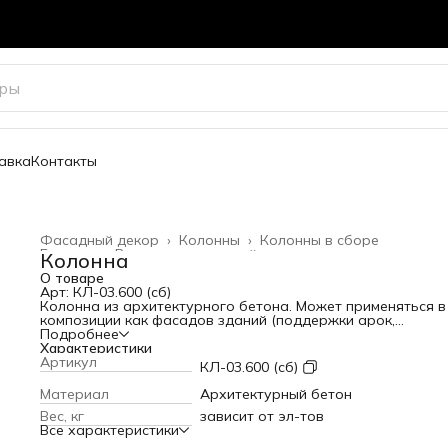
авка
Контакты
Фасадный декор
›
Колонны
›
Колонны в сборе
Главная
›
Весь архитектурный декор
›
Колонна
О товаре
Арт: КЛ-03.600 (сб)
Колонна из архитектурного бетона. Может применяться в
композиции как фасадов зданий (поддержки арок,
антаблементов), так и в отдельностоящих композициях. С
Подробнее
эфектный элемент фасадной архитектуры. Придает здан
Характеристики
массивность и значимость.
Артикул
КЛ-03.600 (сб)
Высота: 5665 мм
Диаметр: 600 мм
Материал
Архитектурный бетон
Вес: зависит от эл-тов кг
Вес, кг
зависит от эл-тов
Все характеристики