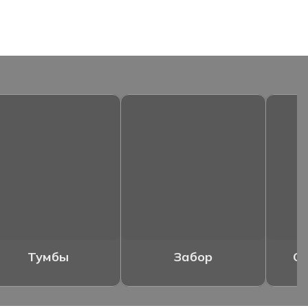
Тумбы
Забор
Ог