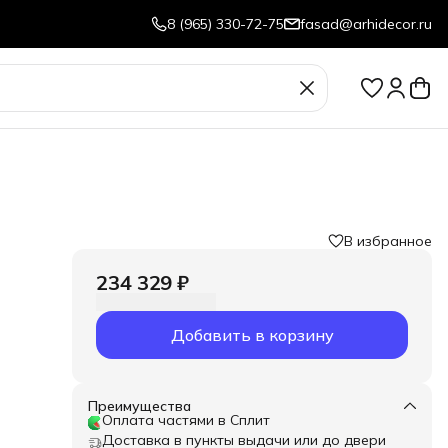
8 (965) 330-72-75
fasad@arhidecor.ru
В избранное
234 329 ₽
амый
Добавить в корзину
ию
Преимущества
Оплата частями в Сплит
Доставка в пункты выдачи или до двери