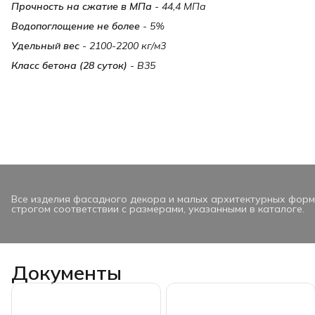
Прочность на сжатие в МПа
- 44,4 МПа
Водопоглощение не более
- 5%
Удельный вес
- 2100-2200 кг/м3
Класс бетона (28 суток)
- B35
Все изделия фасадного декора и малых архитектурных форм
строгом соответствии с размерами, указанными в каталоге.
Документы