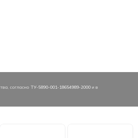
тва, согласно
ТУ-5890-001-18654989-2000
и в