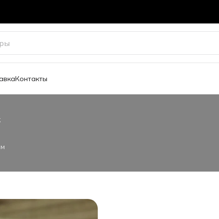
авка
Контакты
;
ам