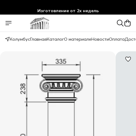
Изготовление от 2х недель
Колумбус
Главная
Каталог
О материале
Новости
Оплата
Дост