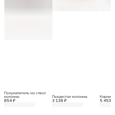
Полукапитель на ствол
колонны
Пьедестал колонны
Карниз 
854 ₽
3 138 ₽
5 453 ₽