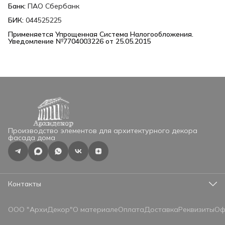
Банк:
ПАО Сбербанк
БИК:
044525225
Применяется Упрощенная Система Налогообложения. 
Уведомление №7704003226 от 25.05.2015
Производство элементов для архитектурного декора
фасада дома
Контакты
Адрес
г.Москва, ул.Профсоюзная 57, оф.525
ООО "АрхиДекор"
О материале
Оплата
Доставка
Реквизиты
Оф
Телефон
8 (965) 330-72-75
Режим работы