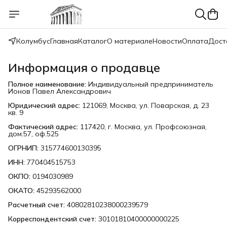
Колумбус
Главная
Каталог
О материале
Новости
Оплата
Дост
Информация о продавце
Полное наименование:
Индивидуальный предприниматель
Ионов Павел Александрович
Юридический адрес:
121069, Москва, ул. Поварская, д. 23
кв. 9
Фактический адрес:
117420, г. Москва, ул. Профсоюзная,
дом.57, оф.525
ОГРНИП:
315774600130395
ИНН:
770404515753
ОКПО:
0194030989
ОКАТО:
45293562000
Расчетный счет:
40802810238000239579
Корреспондентский счет:
30101810400000000225