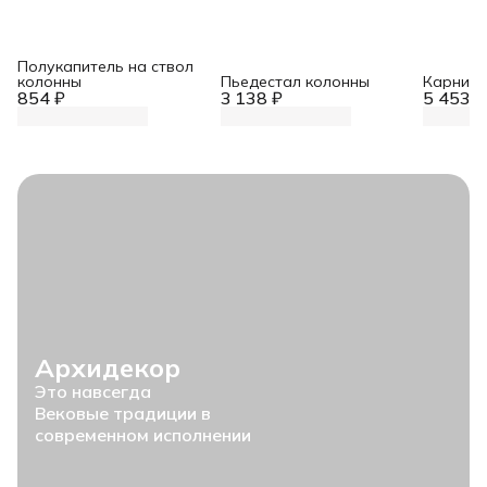
Полукапитель на ствол
колонны
Пьедестал колонны
Карниз 
854 ₽
3 138 ₽
5 453 ₽
Архидекор
Это навсегда
Вековые традиции в
современном исполнении