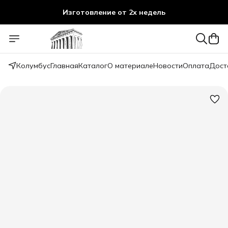
Изготовление от 2х недель
Колумбус
Главная
Каталог
О материале
Новости
Оплата
Дост