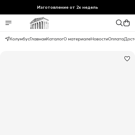
Изготовление от 2х недель
Колумбус
Главная
Каталог
О материале
Новости
Оплата
Дост