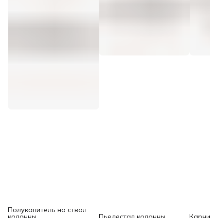
Полукапитель на ствол
колонны
Пьедестал колонны
Карниз 