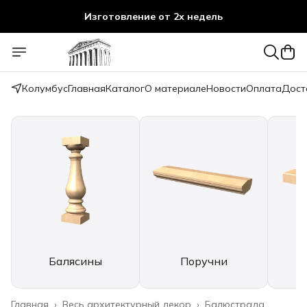
Изготовление от 2х недель
Колумбус
Главная
Каталог
О материале
Новости
Оплата
Дост
Балясины
Поручни
Главная
›
Весь архитектурный декор
›
Балюстрада