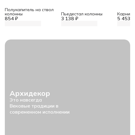
Полукапитель на ствол
колонны
Пьедестал колонны
Карниз 
854 ₽
3 138 ₽
5 453 ₽
Архидекор
Это навсегда
Вековые традиции в
современном исполнении