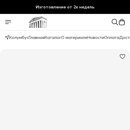
Изготовление от 2х недель
Колумбус
Главная
Каталог
О материале
Новости
Оплата
Дост