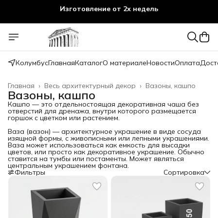
Изготовление от 2х недель
Колумбус
Главная
Каталог
О материале
Новости
Оплата
Дост
Главная
›
Весь архитектурный декор
›
Вазоны, кашпо
Вазоны, кашпо
Кашпо — это отдельностоящая декоративная чаша без
отверстий для дренажа, внутри которого размещается
горшок с цветком или растением.
Ваза (вазон) — архитектурное украшение в виде сосуда
изящной формы, с живописными или лепными украшениями.
Ваза может использоваться как емкость для высадки
цветов, или просто как декоративное украшение. Обычно
ставится на тумбы или постаменты. Может являться
центральным украшением фонтана.
Фильтры
Сортировка