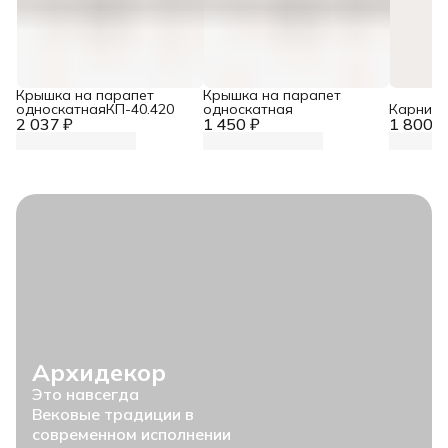
Крышка на парапет
Крышка на парапет
односкатнаяКП-40.420
односкатная
Карниз 
2 037 ₽
1 450 ₽
1 800 ₽
Архидекор
Это навсегда
Вековые традиции в
современном исполнении