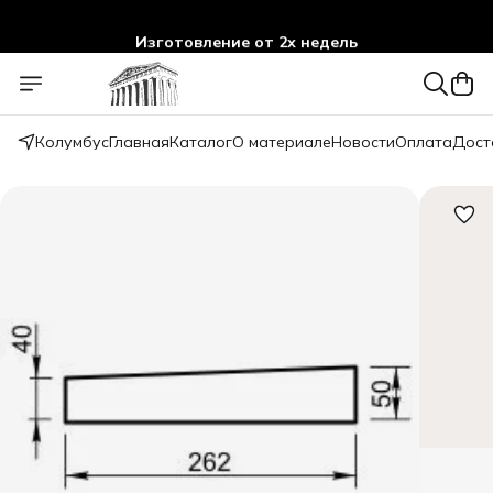
Изготовление от 2х недель
Колумбус
Главная
Каталог
О материале
Новости
Оплата
Дост