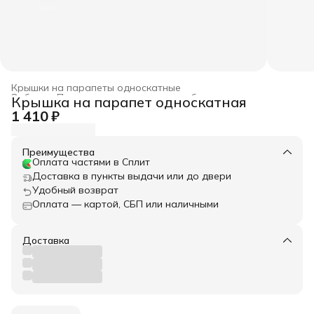
Крышки на парапеты односкатные
Забор
›
Парапетные крышки для забора
›
Крышка на парапет односкатная
Главная
›
Весь архитектурный декор
›
1 410 ₽
Преимущества
Оплата частями в Сплит
Доставка в пункты выдачи или до двери
Удобный возврат
Оплата — картой, СБП или наличными
Доставка