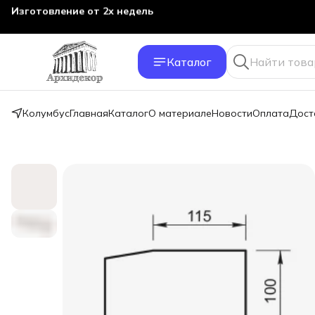
Изготовление от 2х недель
Каталог
Колумбус
Главная
Каталог
О материале
Новости
Оплата
Дост