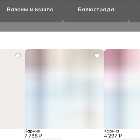
Вазоны и кашпо
Балюстрада
Карниз
Карниз
7 788 ₽
4 297 ₽