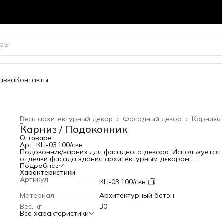
авка
Контакты
Весь архитектурный декор
›
Фасадный декор
›
Карнизы
Главная
›
Карниз / Подоконник
О товаре
Арт: КН-03.100/скв
Подоконник/карниз для фасадного декора. Используется
отделки фасада здания архитектурным декором.
Высота: 100 мм
Подробнее
Вылет от стены: 175 мм
Характеристики
Длина: 800 мм
Артикул
КН-03.100/скв
Вес: 30 кг
Материал
Архитектурный бетон
Вес, кг
30
Все характеристики