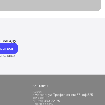
ь выгоду
саться
сональных
Контакты
Адрес
г.Москва, ул.Профсоюзная 57, оф.525
Телефон
8 (965) 330-72-75
Режим работы