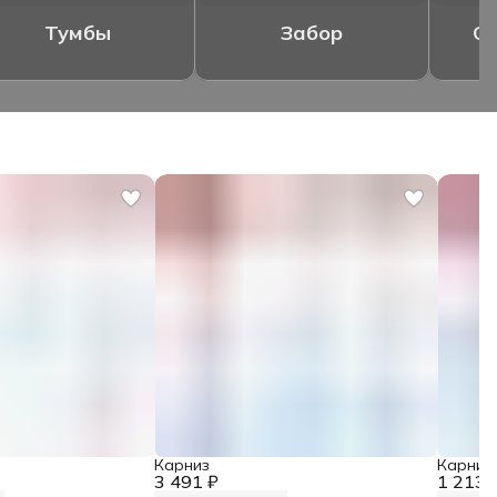
Тумбы
Забор
Ог
Карниз
Карниз
3 491 ₽
1 213 