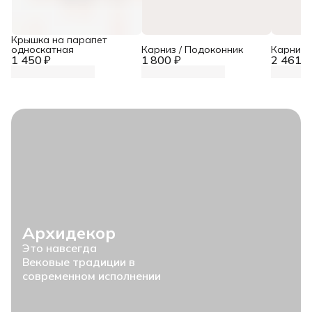
Крышка на парапет
односкатная
Карниз / Подоконник
Карниз 
1 450 ₽
1 800 ₽
2 461 ₽
Архидекор
Это навсегда
Вековые традиции в
современном исполнении