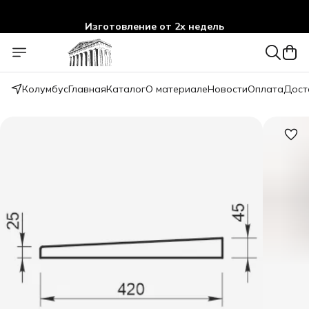
Изготовление от 2х недель
Колумбус
Главная
Каталог
О материале
Новости
Оплата
Дост