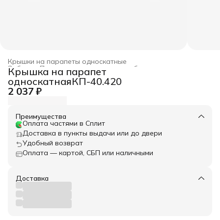
Крышки на парапеты односкатные
Забор
›
Парапетные крышки для забора
›
Крышка на парапет
Главная
›
Весь архитектурный декор
›
односкатнаяКП-40.420
2 037 ₽
Преимущества
Оплата частями в Сплит
Доставка в пункты выдачи или до двери
Удобный возврат
Оплата — картой, СБП или наличными
Доставка