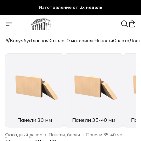
Изготовление от 2х недель
Колумбус
Главная
Каталог
О материале
Новости
Оплата
Дост
Панели 30 мм
Панели 35-40 мм
Пан
Фасадный декор
›
Панели, блоки
›
Панели 35-40 мм
Главная
›
Весь архитектурный декор
›