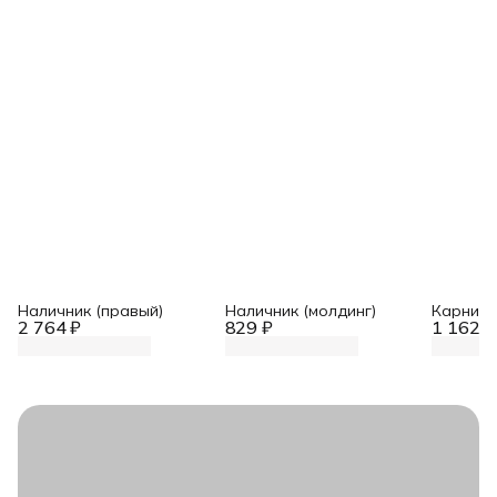
Наличник (правый)
Наличник (молдинг)
Карниз 
2 764 ₽
829 ₽
1 162 ₽