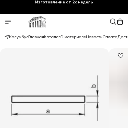
Изготовление от 2х недель
Колумбус
Главная
Каталог
О материале
Новости
Оплата
Дост