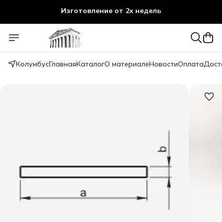
Изготовление от 2х недель
Колумбус
Главная
Каталог
О материале
Новости
Оплата
Дост