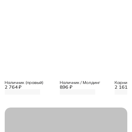
Наличник (правый)
Наличник / Молдинг
Карниз,
2 764 ₽
896 ₽
2 161 ₽