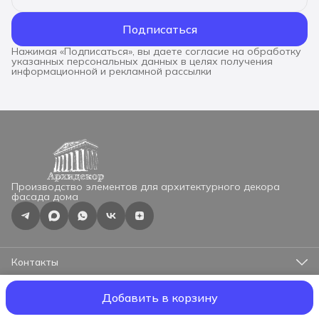
Подписаться
Нажимая «Подписаться», вы даете согласие на обработку
указанных персональных данных в целях получения
информационной и рекламной рассылки
Производство элементов для архитектурного декора
фасада дома
Контакты
Адрес
г.Москва, ул.Профсоюзная 57, оф.525
Добавить в корзину
ООО "АрхиДекор"
О материале
Оплата
Доставка
Реквизиты
Оф
Телефон
8 (965) 330-72-75
Режим работы