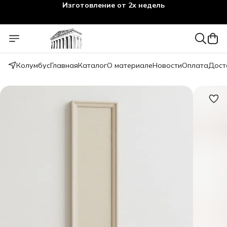
Изготовление от 2х недель
Колумбус
Главная
Каталог
О материале
Новости
Оплата
Дост