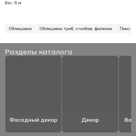
Вес: 8 кг
Облицовка
Облицовка тумб, столбов, филенки
Пикс-п
Разделы каталога
Фасадный декор
Декор
Ваз