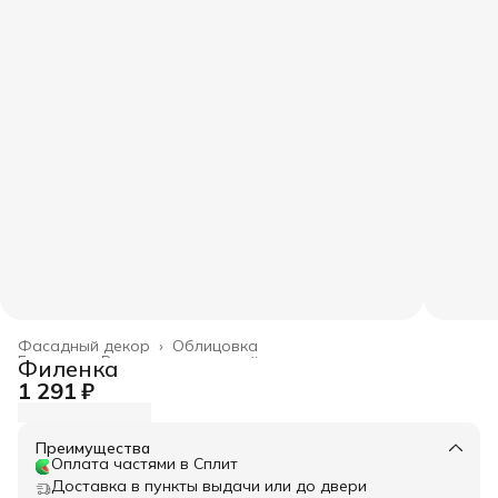
Фасадный декор
›
Облицовка
Главная
›
Весь архитектурный декор
›
Филенка
1 291 ₽
Преимущества
Оплата частями в Сплит
Доставка в пункты выдачи или до двери