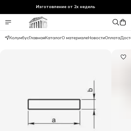
Изготовление от 2х недель
Колумбус
Главная
Каталог
О материале
Новости
Оплата
Дост