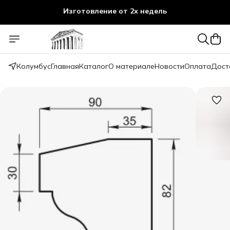
Изготовление от 2х недель
Колумбус
Главная
Каталог
О материале
Новости
Оплата
Дост