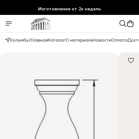
Изготовление от 2х недель
Колумбус
Главная
Каталог
О материале
Новости
Оплата
Дост