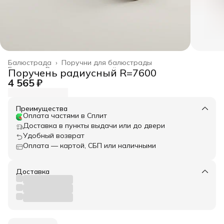
Балюстрада
›
Поручни для балюстрады
Главная
›
Весь архитектурный декор
›
Поручень радиусный R=7600
4 565 ₽
Преимущества
Оплата частями в Сплит
Доставка в пункты выдачи или до двери
Удобный возврат
Оплата — картой, СБП или наличными
Доставка