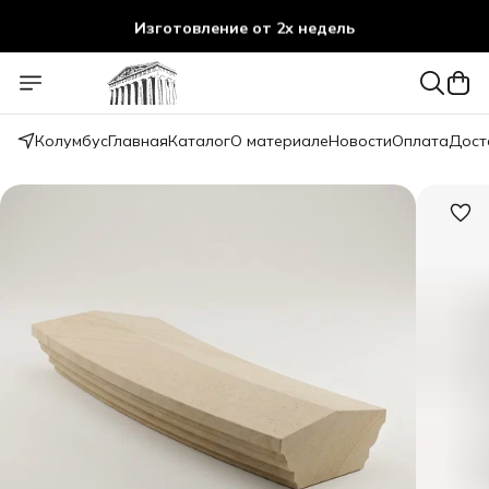
Изготовление от 2х недель
Колумбус
Главная
Каталог
О материале
Новости
Оплата
Дост