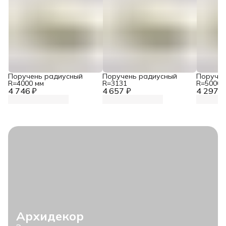
Поручень радиусный
Поручень радиусный
Поручен
R=4000 мм
R=3131
R=5000 
4 746 ₽
4 657 ₽
4 297 ₽
Архидекор