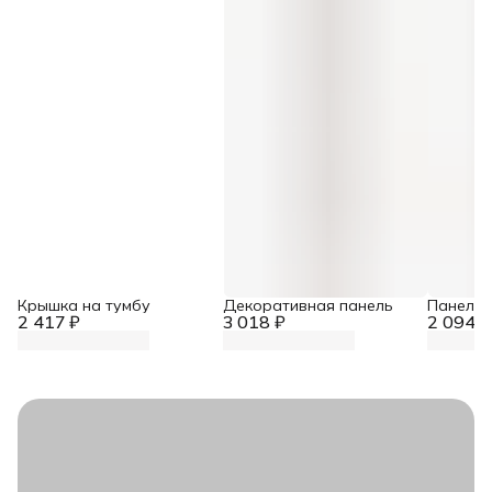
Крышка на тумбу
Декоративная панель
Панель 
2 417 ₽
3 018 ₽
2 094 ₽