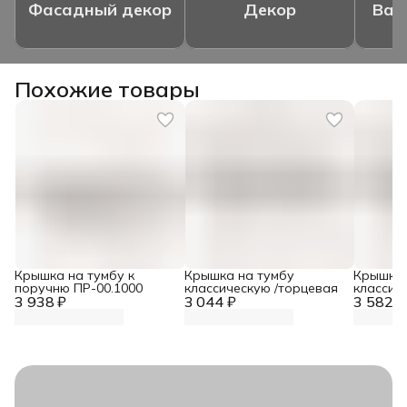
Фасадный декор
Декор
Ваз
Похожие товары
Крышка на тумбу к
Крышка на тумбу
Крышка 
поручню ПР-00.1000
классическую /торцевая
классиче
3 938 ₽
3 044 ₽
3 582 ₽
поворот