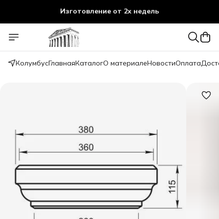
Изготовление от 2х недель
Колумбус
Главная
Каталог
О материале
Новости
Оплата
Дост