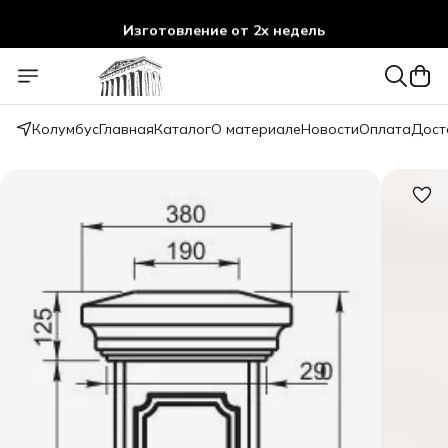
Изготовление от 2х недель
Колумбус
Главная
Каталог
О материале
Новости
Оплата
Дост