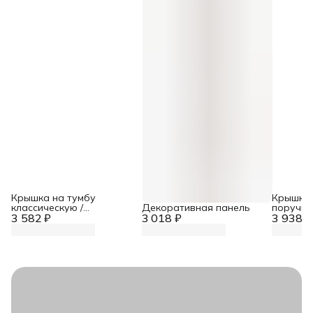
Крышка на тумбу
Крышка 
классическую /
Декоративная панель
поручню
3 582 ₽
поворотная
3 018 ₽
3 938 ₽