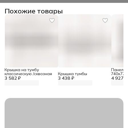
Похожие товары
Крышка на тумбу
Панель 
классическую /сквозная
Крышка тумбы
740х770
3 582 ₽
3 438 ₽
4 927 ₽