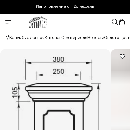
Изготовление от 2х недель
Колумбус
Главная
Каталог
О материале
Новости
Оплата
Дост