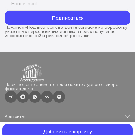
Подписаться
Нажимая «Подписаться», вы даете согласие на обработку
указанных персональных данных в целях получения
информационной и рекламной рассылки
Производство элементов для архитектурного декора
фасада дома
Контакты
Адрес
г.Москва, ул.Профсоюзная 57, оф.525
Добавить в корзину
ООО "АрхиДекор"
О материале
Оплата
Доставка
Реквизиты
Оф
Телефон