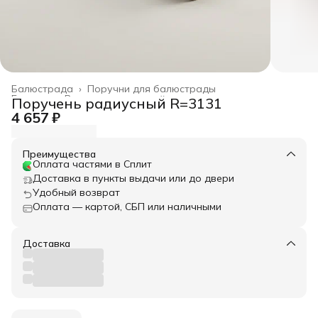
Балюстрада
›
Поручни для балюстрады
Главная
›
Весь архитектурный декор
›
Поручень радиусный R=3131
4 657 ₽
Преимущества
Оплата частями в Сплит
Доставка в пункты выдачи или до двери
Удобный возврат
Оплата — картой, СБП или наличными
Доставка