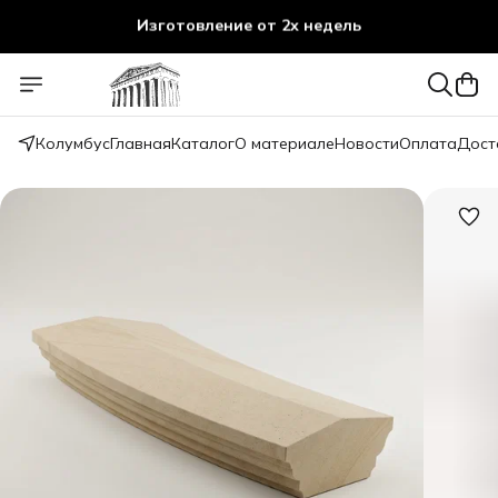
Изготовление от 2х недель
Колумбус
Главная
Каталог
О материале
Новости
Оплата
Дост