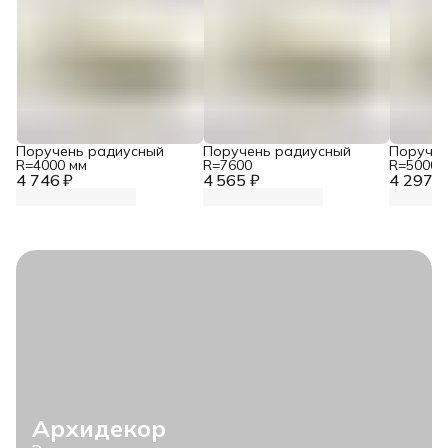
Поручень радиусный
Поручень радиусный
Поручен
R=4000 мм
R=7600
R=5000 
4 746 ₽
4 565 ₽
4 297 ₽
Архидекор