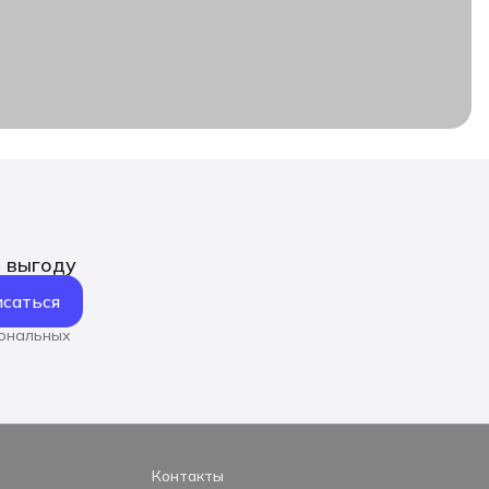
ь выгоду
саться
сональных
Контакты