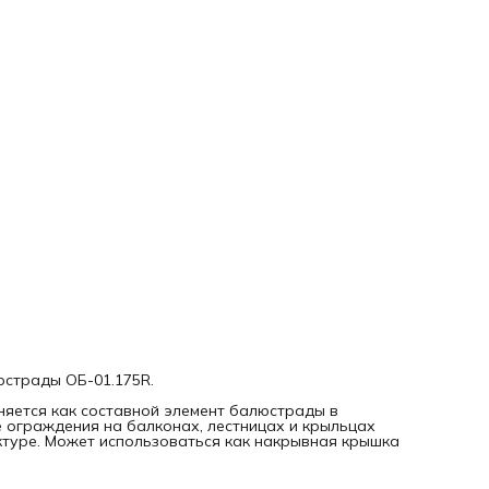
Длина: 1000 мм
Вес: 51 кг
юстрады ОБ-01.175R.
няется как составной элемент балюстрады в
е ограждения на балконах, лестницах и крыльцах
ктуре. Может использоваться как накрывная крышка