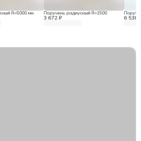
сный R=5000 мм
Поручень радиусный R=1500
Поруче
3 672 ₽
6 538 