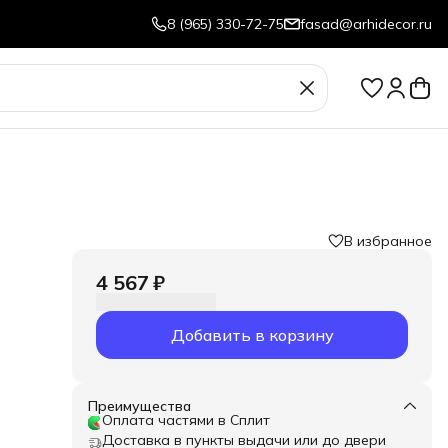
8 (965) 330-72-75
fasad@arhidecor.ru
В избранное
4 567 ₽
Добавить в корзину
екте
кже
жет
Преимущества
Оплата частями в Сплит
Доставка в пункты выдачи или до двери