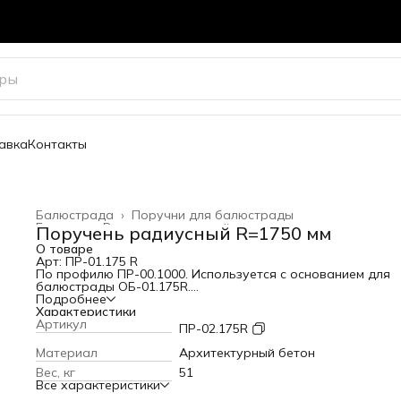
авка
Контакты
Балюстрада
›
Поручни для балюстрады
Главная
›
Весь архитектурный декор
›
Поручень радиусный R=1750 мм
О товаре
Арт: ПР-01.175 R
По профилю ПР-00.1000. Используется с основанием для
балюстрады ОБ-01.175R.
Поручень для балюстрады из архитектурного бетона.
Подробнее
Применяется как составной элемент балюстрады в компл
Характеристики
с балясиной и основанием. Устанавливается в виде
Артикул
ПР-02.175R
ограждения на балконах, лестницах и крыльцах дома. Та
используется в ландшафте и в парковой архитектуре. Мо
Материал
Архитектурный бетон
использоваться как накрывная крышка для парапета или
Вес, кг
51
балкона
Все характеристики
Высота: 105 мм
Ширина: 270 мм