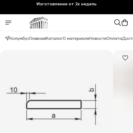
Изготовление от 2х недель
Колумбус
Главная
Каталог
О материале
Новости
Оплата
Дост