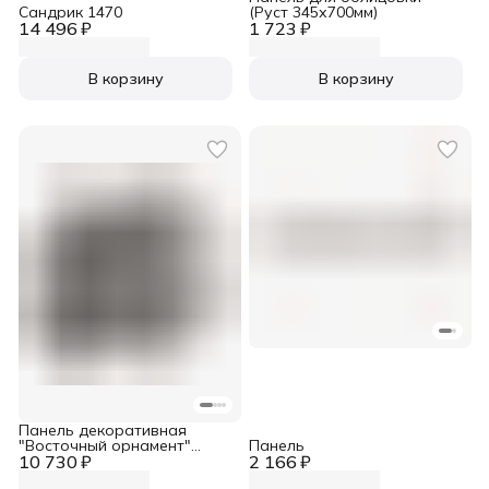
Сандрик 1470
(Руст 345х700мм)
14 496 ₽
1 723 ₽
В корзину
В корзину
Панель декоративная
"Восточный орнамент"
Панель
10 730 ₽
800х480
2 166 ₽