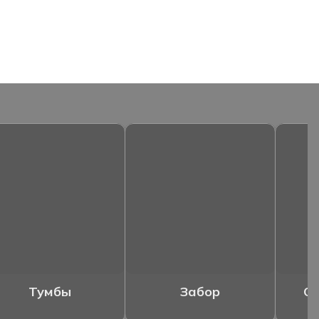
Тумбы
Забор
Ог