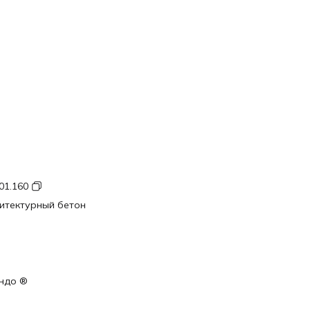
01.160
итектурный бетон
ндо ®