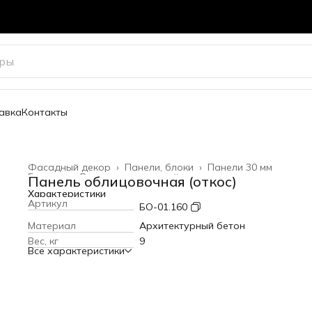
авка
Контакты
Фасадный декор
›
Панели, блоки
›
Панели 30 мм
Главная
›
Весь архитектурный декор
›
Панель облицовочная (откос)
Характеристики
Артикул
БО-01.160
Материал
Архитектурный бетон
Вес, кг
9
Все характеристики