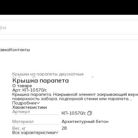
авка
Контакты
Крышки на парапеты двускатные
Забор
›
Парапетные крышки для забора
›
Крышка парапета
Главная
›
Весь архитектурный декор
›
О товаре
Арт: КП-10.570/с
Крышка парапета. Накрывной элемент закрывающий вер
поверхность забора, подпорной стенки или парапета.
Защищает конструкцию от попадания влаги. Может
Подробнее
использоваться как подоконник.
Характеристики
Ширина: 570 мм
Артикул
КП-10.570/с
Длина: 500 мм
Высота: 60 мм
Материал
Архитектурный бетон
Вес: 28 кг
Вес, кг
28
Варианты цвета
Все характеристики