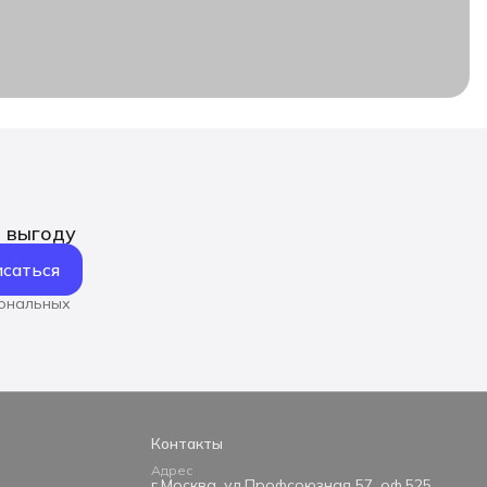
ь выгоду
саться
сональных
Контакты
Адрес
г.Москва, ул.Профсоюзная 57, оф.525