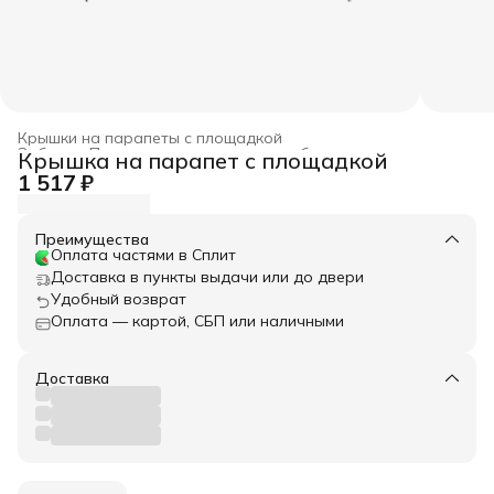
Крышки на парапеты с площадкой
Забор
›
Парапетные крышки для забора
›
Крышка на парапет с площадкой
Главная
›
Весь архитектурный декор
›
1 517 ₽
Преимущества
Оплата частями в Сплит
Доставка в пункты выдачи или до двери
Удобный возврат
Оплата — картой, СБП или наличными
Доставка