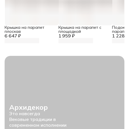
Крышка на парапет
Крышка на парапет с
Подокон
плоская
площадкой
парапет
6 647 ₽
1 959 ₽
1 228 ₽
Архидекор
Это навсегда
Вековые традиции в
современном исполнении