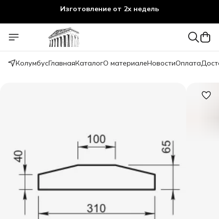
Изготовление от 2х недель
Колумбус
Главная
Каталог
О материале
Новости
Оплата
Дост