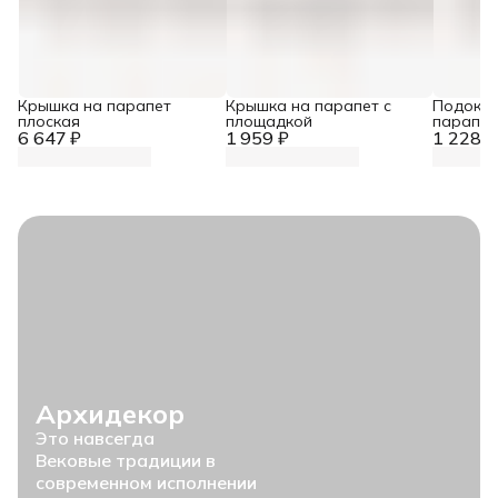
Крышка на парапет
Крышка на парапет с
Подокон
плоская
площадкой
парапет
6 647 ₽
1 959 ₽
1 228 ₽
Архидекор
Это навсегда
Вековые традиции в
современном исполнении