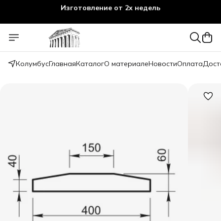
Изготовление от 2х недель
Колумбус
Главная
Каталог
О материале
Новости
Оплата
Дост