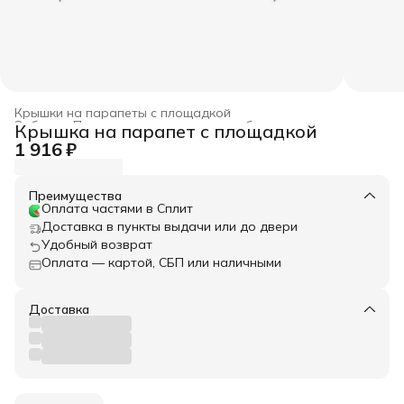
Крышки на парапеты с площадкой
Забор
›
Парапетные крышки для забора
›
Крышка на парапет с площадкой
Главная
›
Весь архитектурный декор
›
1 916 ₽
Преимущества
Оплата частями в Сплит
Доставка в пункты выдачи или до двери
Удобный возврат
Оплата — картой, СБП или наличными
Доставка