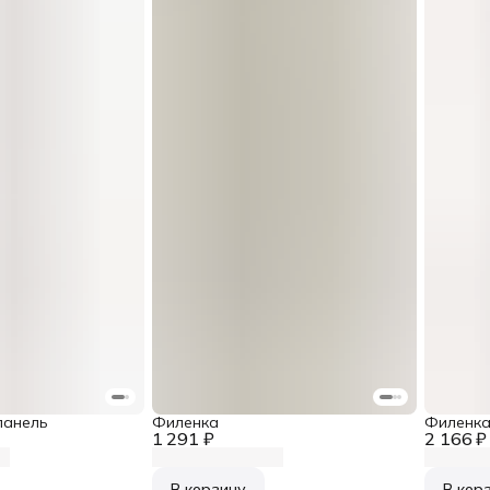
панель
Филенка
Филенк
1 291 ₽
2 166 ₽
В корзину
В кор