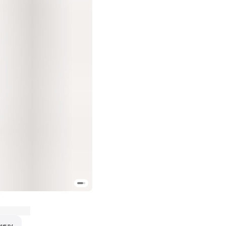
а
зину