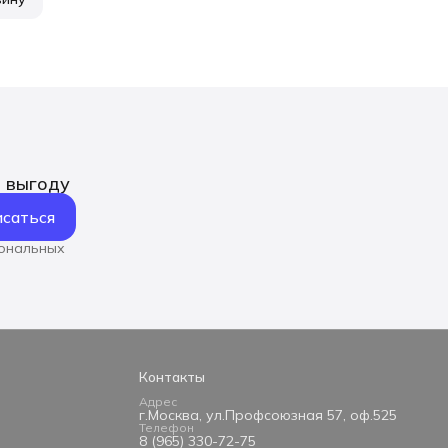
ь выгоду
саться
сональных
Контакты
Адрес
г.Москва, ул.Профсоюзная 57, оф.525
Телефон
8 (965) 330-72-75