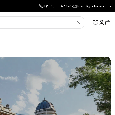
8 (965) 330-72-75
fasad@arhidecor.ru