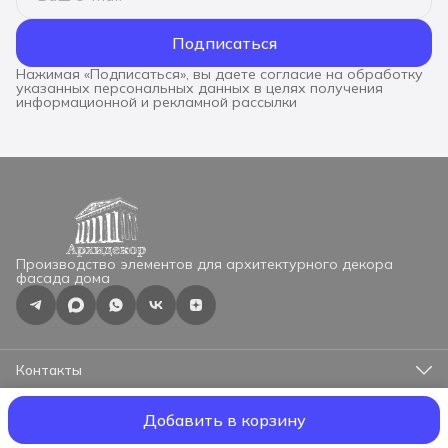
Подписаться
Нажимая «Подписаться», вы даете согласие на обработку
указанных персональных данных в целях получения
информационной и рекламной рассылки
Производство элементов для архитектурного декора
фасада дома
Контакты
Адрес
г.Москва, ул.Профсоюзная 57, оф.525
Добавить в корзину
ООО "АрхиДекор"
О материале
Оплата
Доставка
Реквизиты
Оф
Телефон
8 (965) 330-72-75
Режим работы