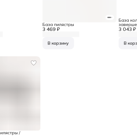
База кол
База пилястры
заверше
3 469 ₽
3 043 ₽
В корзину
В кор
илястры /