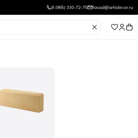
8 (965) 330-72-75
fasad@arhidecor.ru