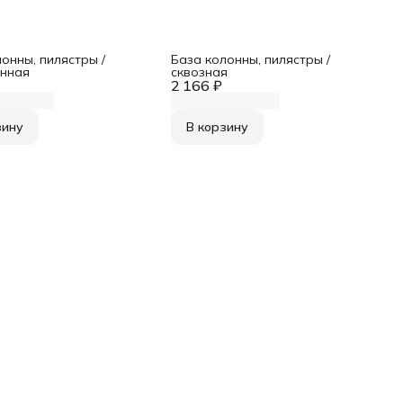
онны, пилястры /
База колонны, пилястры /
нная
сквозная
2 166 ₽
зину
В корзину