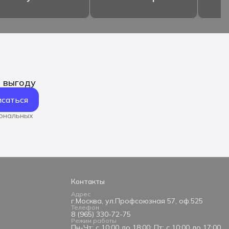
ь выгоду
саться
сональных
Контакты
Адрес
г.Москва, ул.Профсоюзная 57, оф.525
Телефон
8 (965) 330-72-75
Режим работы
Пн-Чт: с 10:00 до 18:00; Пт: с 10:00 до 17:00