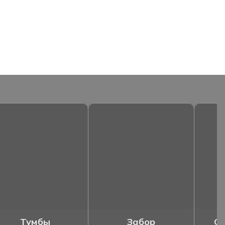
Тумбы
Забор
Ог