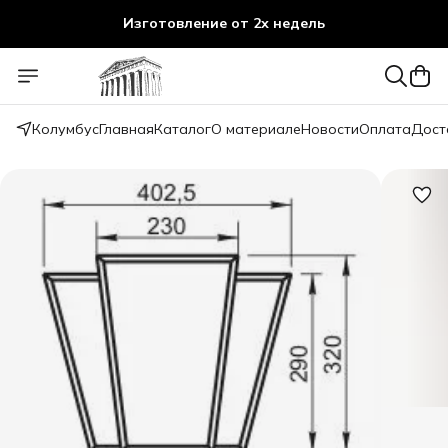
Изготовление от 2х недель
Колумбус
Главная
Каталог
О материале
Новости
Оплата
Дост