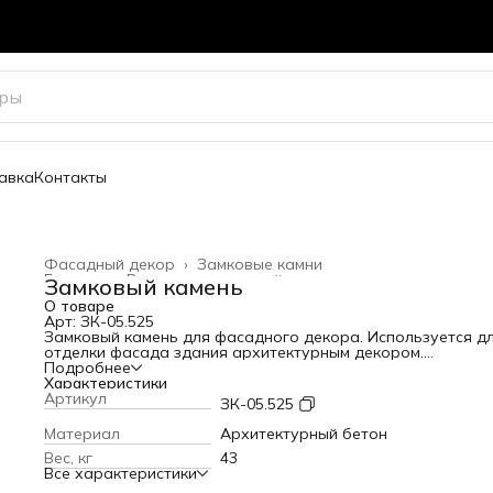
авка
Контакты
Фасадный декор
›
Замковые камни
Главная
›
Весь архитектурный декор
›
Замковый камень
О товаре
Арт: ЗК-05.525
Замковый камень для фасадного декора. Используется д
отделки фасада здания архитектурным декором.
Высота: 525 мм
Подробнее
Ширина: 465 мм
Характеристики
Вылет от стены: 100 мм
Артикул
ЗК-05.525
Вес: 43 кг
Материал
Архитектурный бетон
Вес, кг
43
Все характеристики