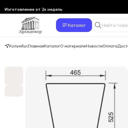
Изготовление от 2х недель
Каталог
Колумбус
Главная
Каталог
О материале
Новости
Оплата
Дост