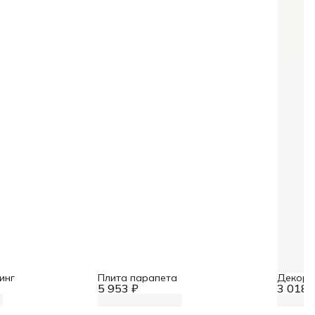
инг
Плита парапета
Декора
5 953 ₽
3 018 