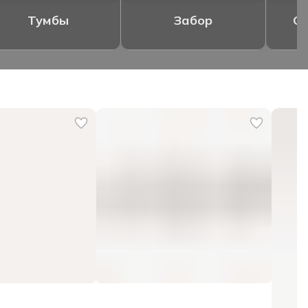
Тумбы
Забор
Ог