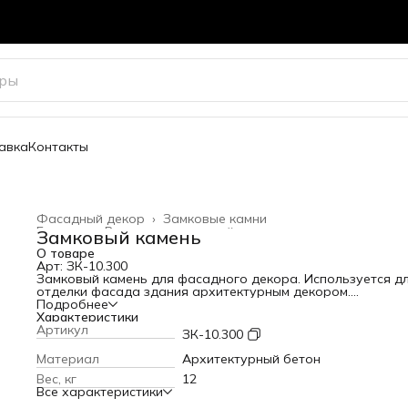
авка
Контакты
Фасадный декор
›
Замковые камни
Главная
›
Весь архитектурный декор
›
Замковый камень
О товаре
Арт: ЗК-10.300
Замковый камень для фасадного декора. Используется д
отделки фасада здания архитектурным декором.
Высота: 300 мм
Подробнее
Ширина: 245 мм
Характеристики
Вылет от стены: 90 мм
Артикул
ЗК-10.300
Вес: 12 кг
Материал
Архитектурный бетон
Вес, кг
12
Все характеристики