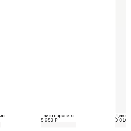
инг
Плита парапета
Декора
5 953 ₽
3 018 