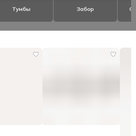
Тумбы
Забор
Ог