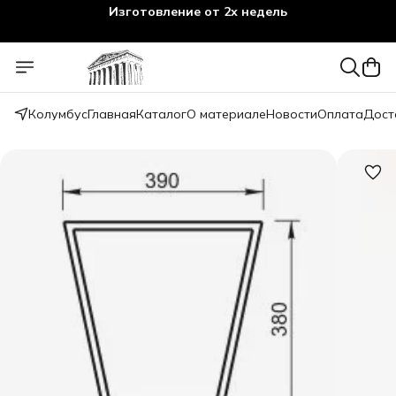
Изготовление от 2х недель
Колумбус
Главная
Каталог
О материале
Новости
Оплата
Дост