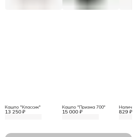
Кашпо "Классик"
Кашпо "Призма 700"
Налични
13 250 ₽
15 000 ₽
829 ₽