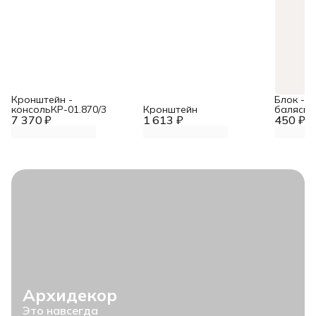
Кронштейн -
Блок - 
консольКР-01.870/3
Кронштейн
балясин
7 370 ₽
1 613 ₽
450 ₽
Архидекор
Это навсегда