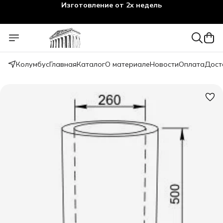
Изготовление от 2х недель
Колумбус
Главная
Каталог
О материале
Новости
Оплата
Дост