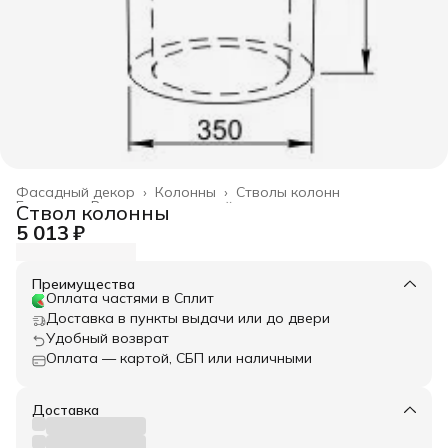
Фасадный декор
›
Колонны
›
Стволы колонн
Главная
›
Весь архитектурный декор
›
Ствол колонны
5 013 ₽
Преимущества
Оплата частями в Сплит
Доставка в пункты выдачи или до двери
Удобный возврат
Оплата — картой, СБП или наличными
Доставка