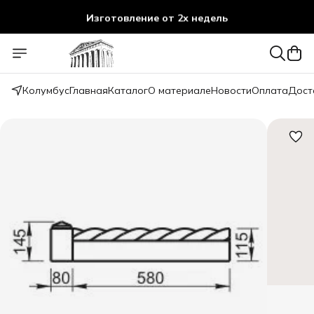
Изготовление от 2х недель
Колумбус
Главная
Каталог
О материале
Новости
Оплата
Дост