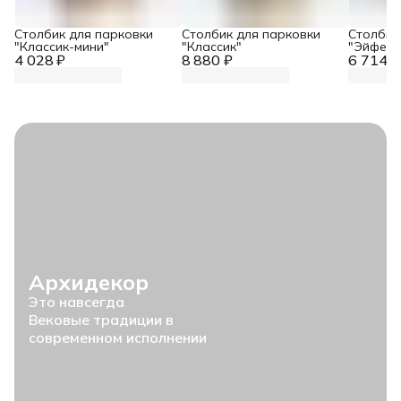
Столбик для парковки
Столбик для парковки
Столбик
"Классик-мини"
"Классик"
"Эйфеле
4 028 ₽
8 880 ₽
6 714 ₽
Архидекор
Это навсегда
Вековые традиции в
современном исполнении