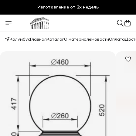
Изготовление от 2х недель
Колумбус
Главная
Каталог
О материале
Новости
Оплата
Дост