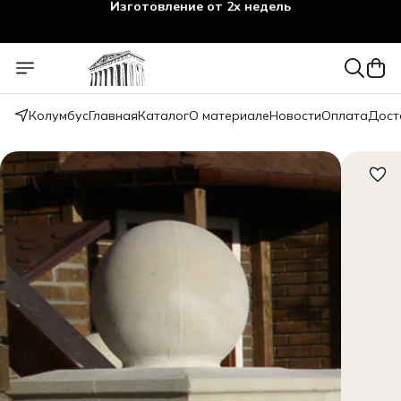
Изготовление от 2х недель
Колумбус
Главная
Каталог
О материале
Новости
Оплата
Дост