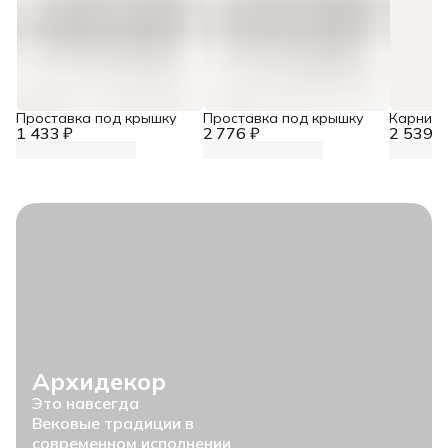
Проставка под крышку
Проставка под крышку
Карниз 
1 433 ₽
2 776 ₽
2 539 ₽
Архидекор
Это навсегда
Вековые традиции в
современном исполнении