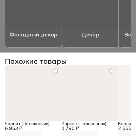
Фасадный декор
Декор
Ваз
Похожие товары
Карниз (Подоконник)
Карниз (Подоконник)
Карниз,
6 953 ₽
1 790 ₽
2 555 ₽