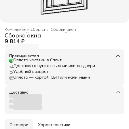
Комплекты и сборки
›
Сборки окон
Главная
›
Весь архитектурный декор
›
Сборка окна
9 814 ₽
Преимущества
Оплата частями в Сплит
Доставка в пункты выдачи или до двери
Удобный возврат
Оплата — картой, СБП или наличными
Доставка
О товаре
Характеристики