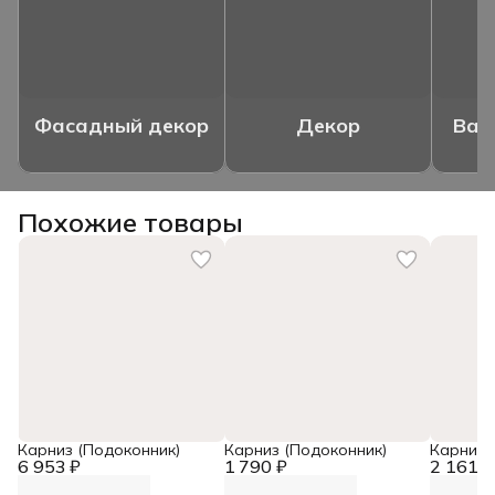
Фасадный декор
Декор
Ваз
Похожие товары
Карниз (Подоконник)
Карниз (Подоконник)
Карниз,
6 953 ₽
1 790 ₽
2 161 ₽