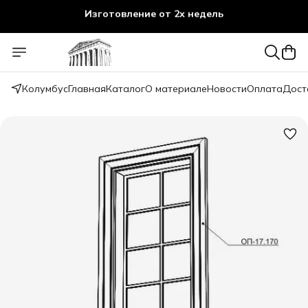
Изготовление от 2х недель
Колумбус
Главная
Каталог
О материале
Новости
Оплата
Дост