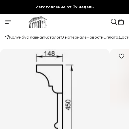
Изготовление от 2х недель
Колумбус
Главная
Каталог
О материале
Новости
Оплата
Дост